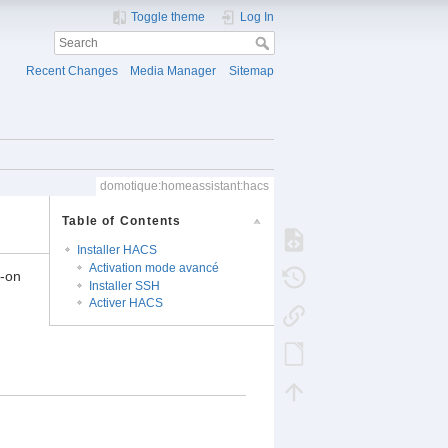
Toggle theme
Log In
Recent Changes
Media Manager
Sitemap
domotique:homeassistant:hacs
Table of Contents
Installer HACS
Activation mode avancé
d-on
Installer SSH
Activer HACS