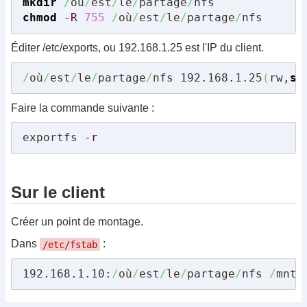
mkdir
/
où
/
est
/
le
/
partage
/
chmod
-R
755
/
où
/
est
/
le
/
partage
/
nfs
Éditer /etc/exports, ou 192.168.1.25 est l'IP du client.
/
où
/
est
/
le
/
partage
/
nfs 192.168.1.25
(
rw,
sy
Faire la commande suivante :
exportfs 
-r
Sur le client
Créer un point de montage.
Dans
:
/etc/fstab
192.168.1.10:
/
où
/
est
/
le
/
partage
/
nfs 
/
mnt
/