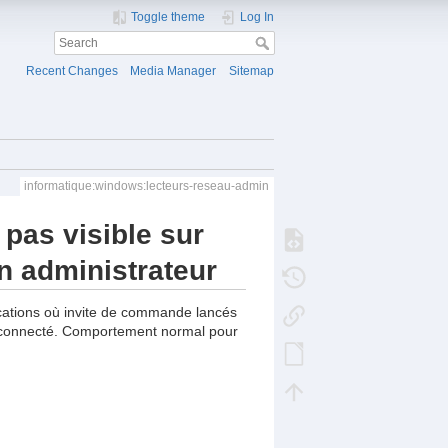
Toggle theme
Log In
Recent Changes
Media Manager
Sitemap
informatique:windows:lecteurs-reseau-admin
 pas visible sur
n administrateur
ications où invite de commande lancés
eur connecté. Comportement normal pour