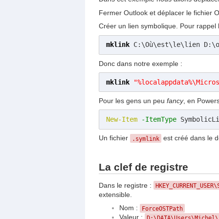
Fermer Outlook et déplacer le fichier 
Créer un lien symbolique. Pour rappe
mklink
 C:\Où\est\le\lien D:\
Donc dans notre exemple :
mklink
"
%localappdata%
\Micro
Pour les gens un peu
fancy
, en Powers
New-Item
-ItemType
 SymbolicL
Un fichier
est créé dans le 
.symlink
La clef de registre
Dans le registre :
HKEY_CURRENT_USER\
extensible.
Nom :
ForceOSTPath
Valeur :
D:\DATA\Users\Michel\