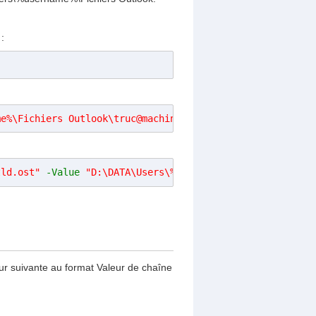
:
me%
\Fichiers Outlook\truc@machin.tld.ost"
tld.ost"
-Value
"D:\DATA\Users\%username%\Fichiers Outlo
eur suivante au format Valeur de chaîne