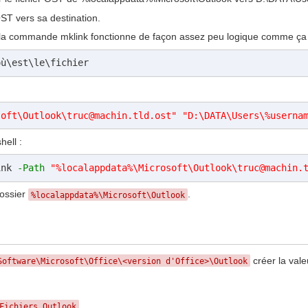
OST vers sa destination.
l la commande mklink fonctionne de façon assez peu logique comme ça 
où\est\le\fichier
soft\Outlook\truc@machin.tld.ost"
"D:\DATA\Users\
%userna
hell :
ink 
-Path
"%localappdata%\Microsoft\Outlook\truc@machin.
dossier
.
%localappdata%\Microsoft\Outlook
créer la val
Software\Microsoft\Office\<version d'Office>\Outlook
Fichiers Outlook