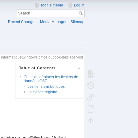
Toggle theme
Log In
Recent Changes
Media Manager
Sitemap
informatique:windows:office:outlook-deplacer-ost
Table of Contents
Outlook : déplacer les fichiers de
données OST
Les liens symboliques
La clef de registre
n
sers\%username%\Fichiers Outlook.