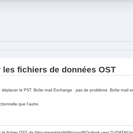
r les fichiers de données OST
r déplacer le PST. Boîte mail Exchange : pas de problème. Boîte mail e
tionnelle que l'autre.
r le fichier OST de %localappdata%\Microsoft\Outlook vers D:\DATA\U