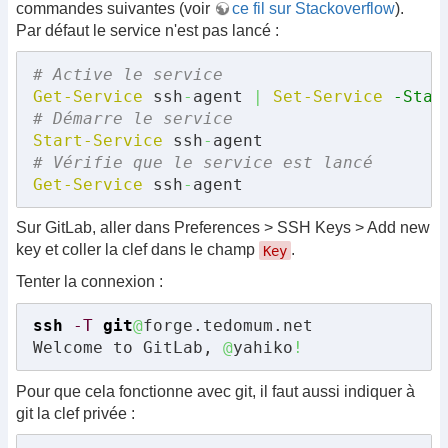
commandes suivantes (voir
ce fil sur Stackoverflow
).
Par défaut le service n'est pas lancé :
# Active le service
Get-Service
 ssh
-
agent 
|
Set-Service
-Star
# Démarre le service
Start-Service
 ssh
-
# Vérifie que le service est lancé
Get-Service
 ssh
-
agent
Sur GitLab, aller dans Preferences > SSH Keys > Add new
key et coller la clef dans le champ
.
Key
Tenter la connexion :
ssh
-T
git
@
forge.tedomum.net

Welcome to GitLab, 
@
yahiko
!
Pour que cela fonctionne avec git, il faut aussi indiquer à
git la clef privée :