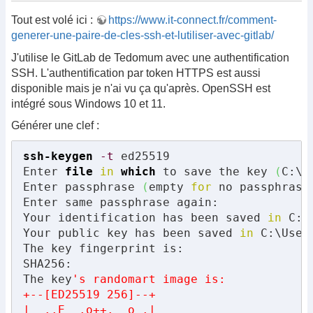
Tout est volé ici :
https://www.it-connect.fr/comment-
generer-une-paire-de-cles-ssh-et-lutiliser-avec-gitlab/
J'utilise le GitLab de Tedomum avec une authentification
SSH. L'authentification par token HTTPS est aussi
disponible mais je n'ai vu ça qu'après. OpenSSH est
intégré sous Windows 10 et 11.
Générer une clef :
ssh-keygen
-t
 ed25519

Enter 
file
in
which
 to save the key 
(
C:\U
Enter passphrase 
(
empty 
for
 no passphrase
Enter same passphrase again:

Your identification has been saved 
in
 C:\
Your public key has been saved 
in
 C:\User
The key fingerprint is:

SHA256:

The key
's randomart image is:

+--[ED25519 256]--+

|  ..E  .o++.  o .|
