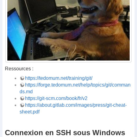
Ressources :
https://tedomum.net/training/git/
https://forge.tedomum.net/help/topics/git/comman
ds.md
https://git-scm.com/book/fr/v2
https://about.gitlab.com/images/press/git-cheat-
sheet.pdf
Connexion en SSH sous Windows