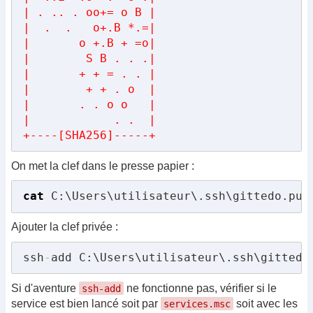
| . .. . oo+= o B |

|  .  .   o+.B *.=|

|       o +.B + =o|

|        S B . . .|

|       + + = . . |

|        + + . o  |

|       . . o o   |

|            . .  |

+----[SHA256]-----+
On met la clef dans le presse papier :
cat
 C:\Users\utilisateur\.ssh\gittedo.pub
Ajouter la clef privée :
ssh
-
add C:\Users\utilisateur\.ssh\gittedo
Si d'aventure
ne fonctionne pas, vérifier si le
ssh-add
service est bien lancé soit par
soit avec les
services.msc